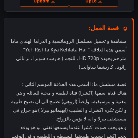
Upbom
UpLo
قصة العمل:
مشاهدة و تحميل مسلسل الرومانسية و الدراما الهندي ماذا
أسمي هذه العلاقة " Yeh Rishta Kya Kehlata Hai"
مترجم بجودة HD 720p , للنجم ( هارشاد شوبرا . برانالي
راثود . كاريشما ساوانت)
قصة مسلسل ماذا أسمي هذه العلاقة الموسم الثاني :
هناك فتاة اسمها (اكشرا) فتاة لطيفة و محبة للعائله و هي
مغنية و موسيقية.. وايضآ (اروهي) تطمح الى ان تصبح طبيبة
و لكن تكره اكشرا.. و الطبيب (ابهيمانيو بيرلا ) هو جراح في
مستشفى بيرلا و انه لا يؤمن بالزواج.
و هو يحب صوت اكشرا عندما يسمعها تغني ..و هو يوقع
بحب اكشرا بسبب طبيعتها البسيطه و اللطيفه و في الوقت