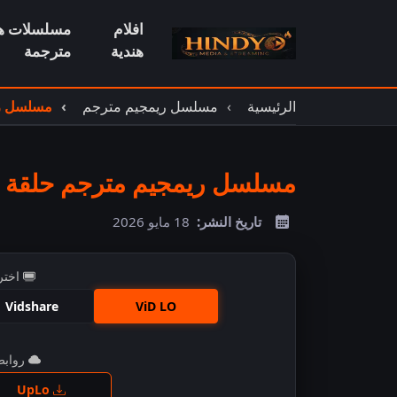
افلام
مسلسلات هن
هندية
مترجمة
الرئيسية
مسلسل ريمجيم مترجم
مسلسل ريم
مسلسل ريمجيم مترجم حلقة 110
تاريخ النشر:
18 مايو 2026
اختر
Vidshare
ViD LO
روابط 
اضغ
UpLo