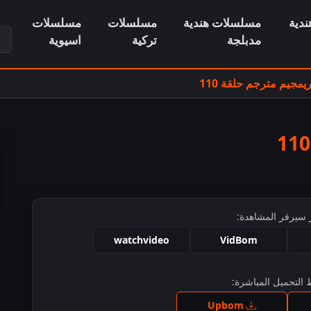
دية
مسلسلات هندية
مسلسلات
مسلسلات
ابح
مدبلجة
تركية
اسيوية
جيم مترجم حلقة 110
 سيرفر المشاهدة:
watchvideo
VidBom
التحميل المباشرة:
ط للمشاهدة
Upbom