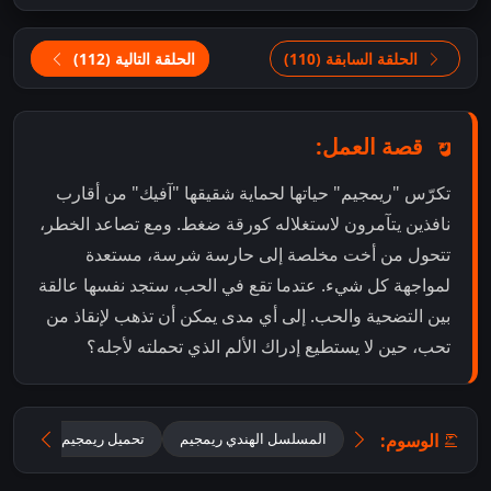
الحلقة السابقة (110)
الحلقة التالية (112)
قصة العمل:
تكرّس "ريمجيم" حياتها لحماية شقيقها "آفيك" من أقارب
نافذين يتآمرون لاستغلاله كورقة ضغط. ومع تصاعد الخطر،
تتحول من أخت مخلصة إلى حارسة شرسة، مستعدة
لمواجهة كل شيء. عتدما تقع في الحب، ستجد نفسها عالقة
بين التضحية والحب. إلى أي مدى يمكن أن تذهب لإنقاذ من
تحب، حين لا يستطيع إدراك الألم الذي تحملته لأجله؟
الوسوم:
المسلسل الهندي ريمجيم
تحميل ريمجيم 2026 مترجم للعربية