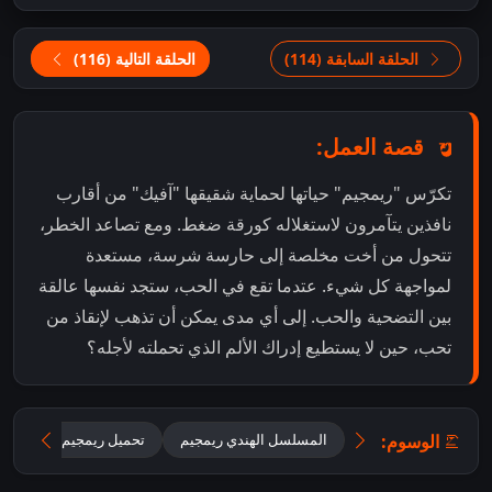
الحلقة السابقة (114)
الحلقة التالية (116)
قصة العمل:
تكرّس "ريمجيم" حياتها لحماية شقيقها "آفيك" من أقارب
نافذين يتآمرون لاستغلاله كورقة ضغط. ومع تصاعد الخطر،
تتحول من أخت مخلصة إلى حارسة شرسة، مستعدة
لمواجهة كل شيء. عتدما تقع في الحب، ستجد نفسها عالقة
بين التضحية والحب. إلى أي مدى يمكن أن تذهب لإنقاذ من
تحب، حين لا يستطيع إدراك الألم الذي تحملته لأجله؟
الوسوم:
المسلسل الهندي ريمجيم
تحميل ريمجيم 2026 مترجم للعربية