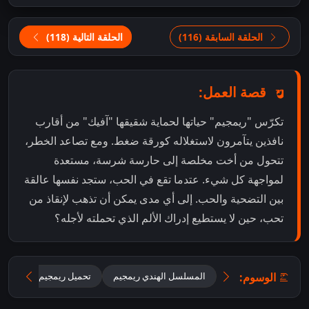
الحلقة السابقة (116)
الحلقة التالية (118)
قصة العمل:
تكرّس "ريمجيم" حياتها لحماية شقيقها "آفيك" من أقارب
نافذين يتآمرون لاستغلاله كورقة ضغط. ومع تصاعد الخطر،
تتحول من أخت مخلصة إلى حارسة شرسة، مستعدة
لمواجهة كل شيء. عتدما تقع في الحب، ستجد نفسها عالقة
بين التضحية والحب. إلى أي مدى يمكن أن تذهب لإنقاذ من
تحب، حين لا يستطيع إدراك الألم الذي تحملته لأجله؟
الوسوم:
المسلسل الهندي ريمجيم
تحميل ريمجيم 2026 مترجم للعربية