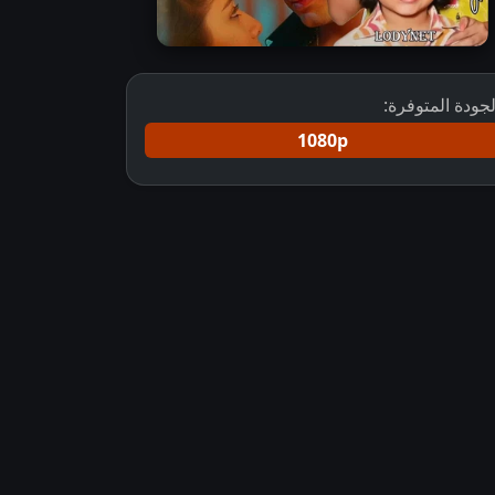
لجودة المتوفرة:
1080p
 مترجم
مسلسل Rimjhim – Choti Umar Bada Safar مترجم
مسلسل الهند