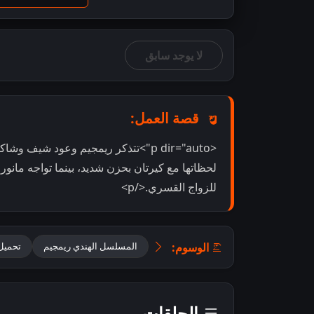
لا يوجد سابق
قصة العمل:
<p dir="auto">تتذكر ريمجيم وعود شيف
لحظاتها مع كيرتان بحزن شديد، بينما تواجه مانورا
للزواج القسري.</p>
الوسوم:
المسلسل الهندي ريمجيم
تحميل ريمجيم
الحلقات