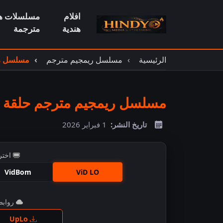
افلام
مسلسلات هن
هندية
مترجمة
الرئيسية
مسلسل ريمجيم مترجم
مسلسل ري
مسلسل ريمجيم مترجم حلقة 23
تاريخ النشر:
1 فبراير 2026
اختر
VidBom
ViD LO
روابط 
اضغ
UpLo