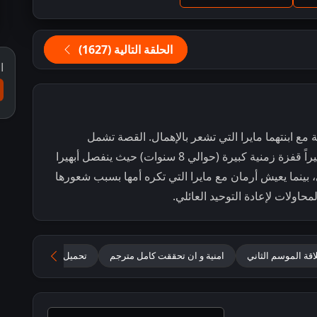
الحلقة التالية (1627)
ا
مع ابنتهما مايرا التي تشعر بالإهمال. القصة تشمل
صراعات درامية، هجمات، وانفصالات مؤقتة، وأخيراً قفزة زمنية كبيرة (حوالي 8 سنوات) حيث ينفصل أبهيرا
 بينما يعيش أرمان مع مايرا التي تكره أمها بسبب شعورها
محاولات لإعادة التوحيد العائلي.
قة الموسم الثاني
امنية و ان تحققت كامل مترجم
تحميل جميع حلقات Yeh Rishta Kya Kehlata Hai مترجمة