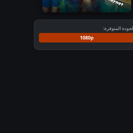
لجودة المتوفرة:
1080p
مسلسل Yeh Rishta Kya Kehlata Hai مترجم