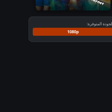
لجودة المتوفرة:
1080p
مسلسل Yeh Rishta Kya Kehlata Hai مترجم