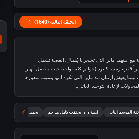
الحلقة التالية (1640)
ا
مع ابنتهما مايرا التي تشعر بالإهمال. القصة تشمل
صراعات درامية، هجمات، وانفصالات مؤقتة، وأخيراً قفزة زمنية كبيرة (حوالي 8 سنوات) حيث ينفصل أبهيرا
 بينما يعيش أرمان مع مايرا التي تكره أمها بسبب شعورها
محاولات لإعادة التوحيد العائلي.
قة الموسم الثاني
امنية و ان تحققت كامل مترجم
تحميل جميع حلقات Yeh Rishta Kya Kehlata Hai مترجمة