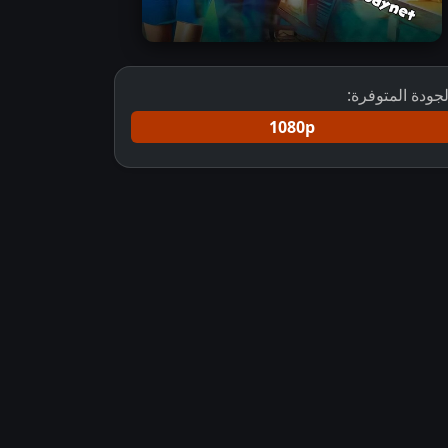
لجودة المتوفرة:
1080p
مسلسل Yeh Rishta Kya Kehlata Hai مترجم