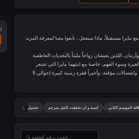
ا
 مايرا مستقبلاً، ماذا ستفعل ، تابعوا معنا لمعرفة المزيد
مان، اللذين يعيشان زواجاً مليئاً بالتحديات العاطفية
الغيرة وسوء الفهم، خاصة مع ابنتهما مايرا التي تشعر
بالإهمال. القصة تشمل صراعات درامية، هجمات، وانفصالات مؤقتة، وأخيراً قفزة زمنية كبيرة (حوالي 8
قة الموسم الثاني
امنية و ان تحققت كامل مترجم
تحميل جميع حلقات Yeh Rishta Kya Kehlata Hai مترجمة