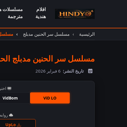
افلام
مسلسلات هن
هندية
مترجمة
الرئيسية
مسلسل سر الحنين مدبلج
مسلسل س
مسلسل سر الحنين مدبلج الحلقة
تاريخ النشر:
6 فبراير 2026
اختر
VidBom
ViD LO
روابط 
اضغ
UpLo